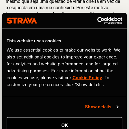
mesmo que seja uma questão de virar à direita em vez de
à esquerda em uma rua conhecida. Por este motivo,
incorporamos algumas funções para permitir que você
possa conhecer antecipadamente os detalhes das suas
rotas.
Tenha uma ideia de quanto durarão as rotas com
This website uses cookies
estimativas de tempo baseadas na sua atividade
We use essential cookies to make our website work. We
recente.
also set additional cookies to improve your experience,
No aplicativo, confira a tela de detalhes e saiba quando
for analytics and website performance, and for targeted
esperar subidas ou variações no terreno, assim como
advertising purposes. For more information about the
segmentos populares nos quais você pode competir. Na
cookies we use, please visit our
Cookie Policy
. To
web, você pode ver todas estas informações
customize your preferences click 'Show details'.
diretamente na tela. (Os dados referentes ao tipo de
terreno nem sempre são perfeitos, mas não se
preocupe, estamos trabalhando nisso e definindo
Show details
melhor as áreas que não estão classificadas
corretamente).
OK
Use a sobreposição do Heatmap para ver a popularidade