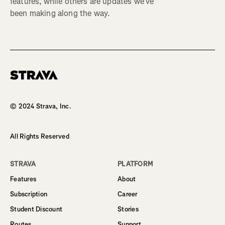
features, while others are updates we’ve
been making along the way.
Homepage
© 2024 Strava, Inc.
All Rights Reserved
STRAVA
PLATFORM
Features
About
Subscription
Career
Student Discount
Stories
Routes
Support