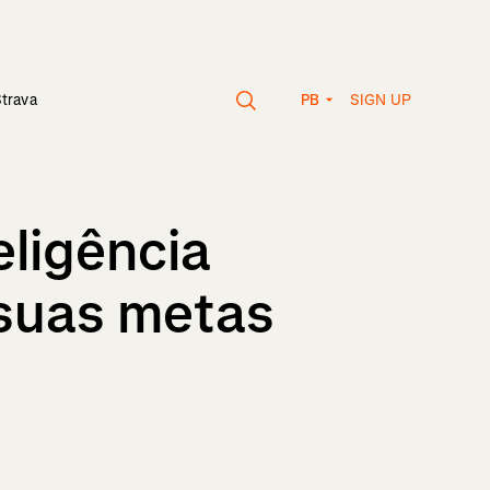
SIGN UP
Strava
PB
eligência
r suas metas