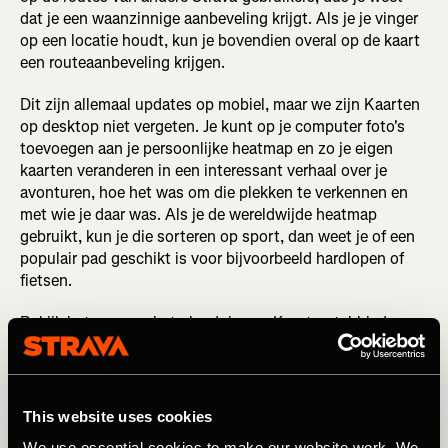
dat je een waanzinnige aanbeveling krijgt. Als je je vinger
op een locatie houdt, kun je bovendien overal op de kaart
een routeaanbeveling krijgen.
Dit zijn allemaal updates op mobiel, maar we zijn Kaarten
op desktop niet vergeten. Je kunt op je computer foto's
toevoegen aan je persoonlijke heatmap en zo je eigen
kaarten veranderen in een interessant verhaal over je
avonturen, hoe het was om die plekken te verkennen en
met wie je daar was. Als je de wereldwijde heatmap
gebruikt, kun je die sorteren op sport, dan weet je of een
populair pad geschikt is voor bijvoorbeeld hardlopen of
fietsen.
Bekijk het eens op het gloednieuwe Kaarten-tabblad, waar
je verder alle andere mogelijkheden kunt vinden die je leuk
vindt. Je hoeft nu alleen minder te doen om je activiteit op
te nemen nadat je het Kaarten-tabblad hebt geopend. En
dat is goed nieuws voor iedereen."
This website uses cookies
We use essential cookies to make our website work. We